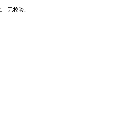
=1，无校验。
。